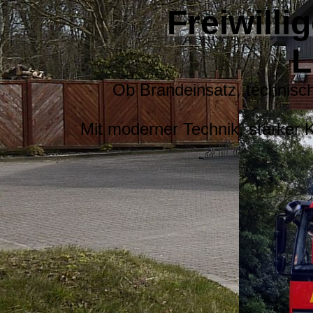
Fre
iwill
L
Ob Brandeinsatz, technisch
Mit moderner Technik, starker