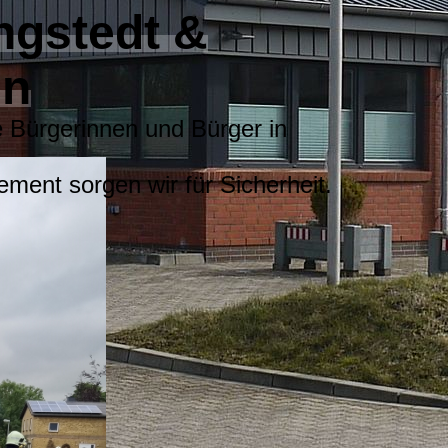
ngstedt &
ln
e Bürgerinnen und Bürger in
ent sorgen wir für Sicherheit.