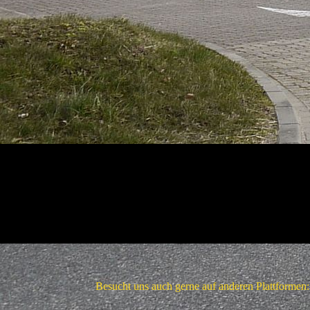
B139E584-72C9-4C82-8863-47337B9E7875
Besucht uns auch gerne auf anderen Plattformen:
Be