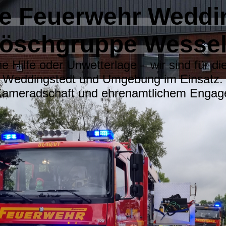
ige Feuerwehr Weddi
öschgruppe Wesse
e Hilfe oder Unwetterlage – wir sind für di
Weddingstedt und Umgebung im Einsatz.
 Kameradschaft und ehrenamtlichem Engagem